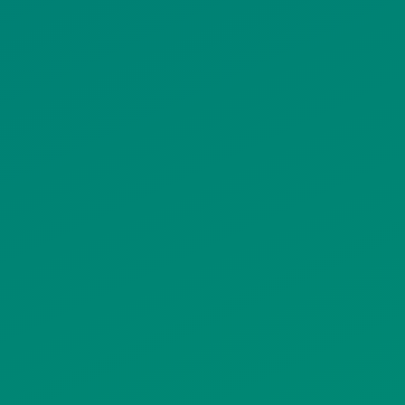
ΟΡΟΙ ΧΡΗΣΗΣ
ΠΟΛΙΤΙΚΗ ΠΡΟΣΤΑΣΙΑΣ
ΠΡΟΣΩΠΙΚΩΝ ΔΕΔΟΜΕΝΩΝ
ΙΣΤΟΤΟΠΟΥ
ΠΟΛΙΤΙΚΗ ΧΡΗΣΗΣ ΥΠΗΡΕΣΙΩΝ
ΚΟΙΝΩΝΙΚΗΣ ΔΙΚΤΥΩΣΗΣ
ΠΟΛΙΤΙΚΗ ΛΕΙΤΟΥΡΓΙΑΣ
ΣΥΣΤΗΜΑΤΟΣ ΒΙΝΤΕΟΕΠΙΤΗΡΗΣΗΣ