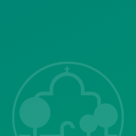
SITEMAP
ΓΝΩΣΤΟΠΟΙΗΣΕΙΣ
Λ. Μεσογείων 415-417 Τ.Κ.15343
Αγία Παρασκευή