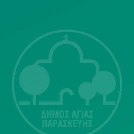
ΓΝΩΣΤΟΠΟΙΗΣΕΙΣ
Λ. Μεσογείων 415-417 Τ.Κ.15343
Αγία Παρασκευή
213 2004500
dimos@agiaparaskevi.gr