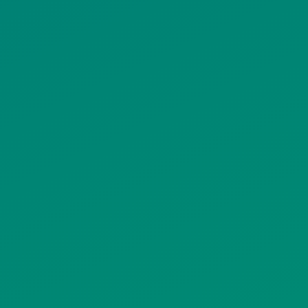
ΠΟΛΙΤΙΚΗ ΠΡΟΣΤΑΣΙΑΣ
ΠΡΟΣΩΠΙΚΩΝ ΔΕΔΟΜΕΝΩΝ
ΙΣΤΟΤΟΠΟΥ
ΠΟΛΙΤΙΚΗ ΧΡΗΣΗΣ ΥΠΗΡΕΣΙΩΝ
ΚΟΙΝΩΝΙΚΗΣ ΔΙΚΤΥΩΣΗΣ
ΠΟΛΙΤΙΚΗ ΛΕΙΤΟΥΡΓΙΑΣ
ΣΥΣΤΗΜΑΤΟΣ ΒΙΝΤΕΟΕΠΙΤΗΡΗΣΗΣ
SITEMAP