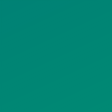
ΠΟΛΙΤΙΚΗ ΠΡΟΣΤΑΣΙΑΣ
ΠΡΟΣΩΠΙΚΩΝ ΔΕΔΟΜΕΝΩΝ
ΙΣΤΟΤΟΠΟΥ
ΠΟΛΙΤΙΚΗ ΧΡΗΣΗΣ ΥΠΗΡΕΣΙΩΝ
ΚΟΙΝΩΝΙΚΗΣ ΔΙΚΤΥΩΣΗΣ
ΠΟΛΙΤΙΚΗ ΛΕΙΤΟΥΡΓΙΑΣ
ΣΥΣΤΗΜΑΤΟΣ ΒΙΝΤΕΟΕΠΙΤΗΡΗΣΗΣ
SITEMAP