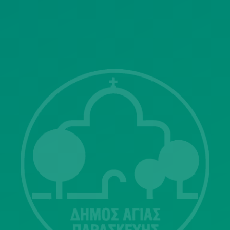
ΓΝΩΣΤΟΠΟΙΗΣΕΙΣ
Λ. Μεσογείων 415-417 Τ.Κ.15343
Αγία Παρασκευή
213 2004500
dimos@agiaparaskevi.gr