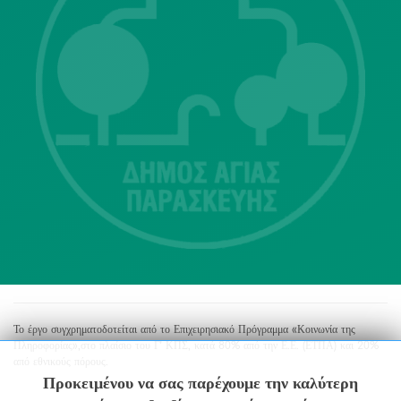
Λ. Μεσογείων 415-417 Τ.Κ.15343
Αγία Παρασκευή
213 2004500
dimos@agiaparaskevi.gr
Το έργο συγχρηματοδοτείται από το Επιχειρησιακό Πρόγραμμα «Κοινωνία της
Πληροφορίας»,στο πλαίσιο του Γ’ ΚΠΣ, κατά 80% από την Ε.Ε. (ΕΤΠΑ) και 20%
από εθνικούς πόρους.
Προκειμένου να σας παρέχουμε την καλύτερη