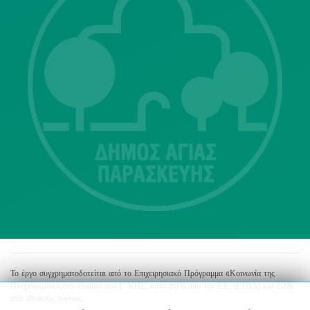
Λ. Μεσογείων 415-417 Τ.Κ.15343
Αγία Παρασκευή
213 2004500
dimos@agiaparaskevi.gr
Το έργο συγχρηματοδοτείται από το Επιχειρησιακό Πρόγραμμα «Κοινωνία της
Πληροφορίας»,στο πλαίσιο του Γ’ ΚΠΣ, κατά 80% από την Ε.Ε. (ΕΤΠΑ) και 20%
από εθνικούς πόρους.