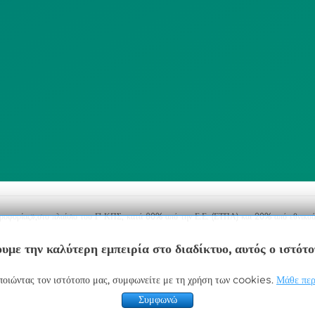
ΠΟΛΙΤΙΚΗ
SITEMAP
ΕΙΤΟΥΡΓΙΑΣ
ΣΥΣΤΗΜΑΤΟΣ
ΒΙΝΤΕΟΕΠΙΤΗΡΗΣΗΣ
ΓΝΩΣΤΟΠΟΙΗΣΕΙΣ
ηροφορίας»,στο πλαίσιο του Γ’ ΚΠΣ, κατά 80% από την Ε.Ε. (ΕΤΠΑ) και 20% από εθνικού
υμε την καλύτερη εμπειρία στο διαδίκτυο, αυτός ο ιστότ
οιώντας τον ιστότοπο μας, συμφωνείτε με τη χρήση των cookies.
Μάθε περ
Συμφωνώ