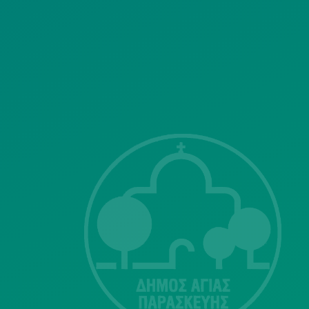
ΣΗΣ
Λ. Μεσογείων
415-417
Τ.Κ.15343
Αγία Παρασκευή