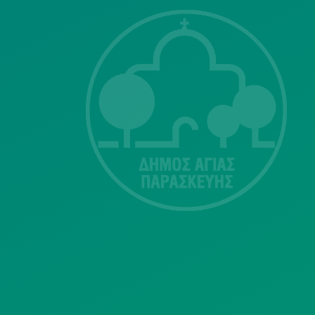
ΣΗΣ
Λ. Μεσογείων
415-417
Τ.Κ.15343
Αγία Παρασκευή
213 2004500
dimos@agiaparaskevi.gr