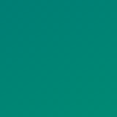
ΠΟΛΙΤΙΚΗ
ΠΟΛΙΤΙΚΗ ΧΡΗ
ΡΟΣΤΑΣΙΑΣ
ΥΠΗΡΕΣΙΩΝ
ΠΡΟΣΩΠΙΚΩΝ
ΚΟΙΝΩΝΙΚΗΣ
ΔΕΔΟΜΕΝΩΝ
ΔΙΚΤΥΩΣΗΣ
ΙΣΤΟΤΟΠΟΥ
ΠΟΛΙΤΙΚΗ
SITEMAP
ΕΙΤΟΥΡΓΙΑΣ
ΣΥΣΤΗΜΑΤΟΣ
ΒΙΝΤΕΟΕΠΙΤΗΡΗΣΗΣ
ΓΝΩΣΤΟΠΟΙΗΣΕΙΣ