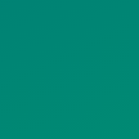
ΠΡΟΣΩΠΙΚΩΝ ΔΕΔΟΜΕΝΩΝ
ΙΣΤΟΤΟΠΟΥ
ΠΟΛΙΤΙΚΗ ΧΡΗΣΗΣ ΥΠΗΡΕΣΙΩΝ
ΚΟΙΝΩΝΙΚΗΣ ΔΙΚΤΥΩΣΗΣ
ΠΟΛΙΤΙΚΗ ΛΕΙΤΟΥΡΓΙΑΣ
ΣΥΣΤΗΜΑΤΟΣ ΒΙΝΤΕΟΕΠΙΤΗΡΗΣΗΣ
SITEMAP
ΓΝΩΣΤΟΠΟΙΗΣΕΙΣ