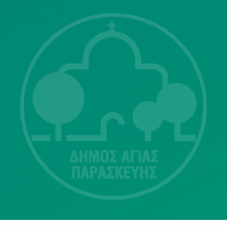
Λ. Μεσογείων 415-417 Τ.Κ.15343
Αγία Παρασκευή
213 2004500
dimos@agiaparaskevi.gr