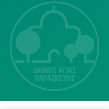
Λ. Μεσογείων 415-417 Τ.Κ.15343
Αγία Παρασκευή
213 2004500
dimos@agiaparaskevi.gr