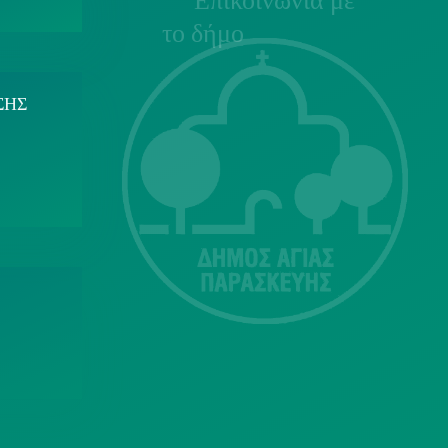
Επικοινωνία με
το δήμο
ΣΗΣ
Λ. Μεσογείων
415-417
Τ.Κ.15343
Αγία Παρασκευή
213 2004500
dimos@agiaparaskevi.gr