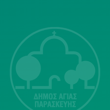
ΓΝΩΣΤΟΠΟΙΗΣΕΙΣ
Λ. Μεσογείων 415-417 Τ.Κ.15343
Αγία Παρασκευή
213 2004500
dimos@agiaparaskevi.gr