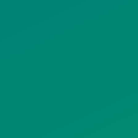
ΠΟΛΙΤΙΚΗ ΠΡΟΣΤΑΣΙΑΣ
ΠΡΟΣΩΠΙΚΩΝ ΔΕΔΟΜΕΝΩΝ
ΙΣΤΟΤΟΠΟΥ
ΠΟΛΙΤΙΚΗ ΧΡΗΣΗΣ ΥΠΗΡΕΣΙΩΝ
ΚΟΙΝΩΝΙΚΗΣ ΔΙΚΤΥΩΣΗΣ
ΠΟΛΙΤΙΚΗ ΛΕΙΤΟΥΡΓΙΑΣ
ΣΥΣΤΗΜΑΤΟΣ ΒΙΝΤΕΟΕΠΙΤΗΡΗΣΗΣ
SITEMAP