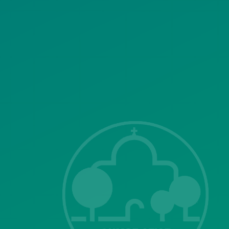
Επικοινωνία με
το δήμο
ΣΗΣ
Λ. Μεσογείων
415-417
Τ.Κ.15343