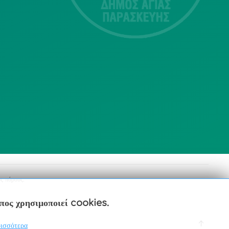
Αγία Παρασκευή
213 2004500
dimos@agiaparaskevi.gr
ς πόρους.
οπος χρησιμοποιεί cookies.
ισσότερα