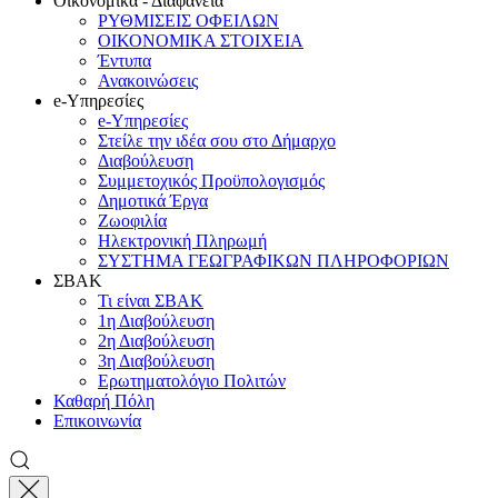
Οικονομικά - Διαφάνεια
ΡΥΘΜΙΣΕΙΣ ΟΦΕΙΛΩΝ
ΟΙΚΟΝΟΜΙΚΑ ΣΤΟΙΧΕΙΑ
Έντυπα
Ανακοινώσεις
e-Υπηρεσίες
e-Υπηρεσίες
Στείλε την ιδέα σου στο Δήμαρχο
Διαβούλευση
Συμμετοχικός Προϋπολογισμός
Δημοτικά Έργα
Ζωοφιλία
Ηλεκτρονική Πληρωμή
ΣΥΣΤΗΜΑ ΓΕΩΓΡΑΦΙΚΩΝ ΠΛΗΡΟΦΟΡΙΩΝ
ΣΒΑΚ
Τι είναι ΣΒΑΚ
1η Διαβούλευση
2η Διαβούλευση
3η Διαβούλευση
Ερωτηματολόγιο Πολιτών
Καθαρή Πόλη
Επικοινωνία