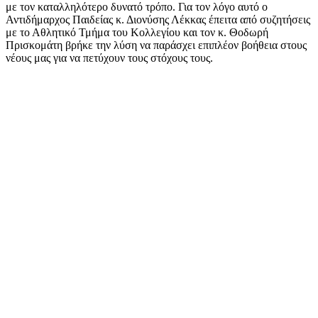
με τον καταλληλότερο δυνατό τρόπο. Για τον λόγο αυτό ο
Αντιδήμαρχος Παιδείας κ. Διονύσης Λέκκας έπειτα από συζητήσεις
με το Αθλητικό Τμήμα του Κολλεγίου και τον κ. Θοδωρή
Πρισκομάτη βρήκε την λύση να παράσχει επιπλέον βοήθεια στους
νέους μας για να πετύχουν τους στόχους τους.
Οι μαθητές που θα έχουν την δυνατότητα να χρησιμοποιούν τις
εγκαταστάσεις του στίβου και του κολυμβητηρίου του
Αμερικανικού Κολλεγίου Ελλάδος έχουν ήδη ειδοποιηθεί από τη
Διεύθυνση του σχολείου.
Οι συμμετέχοντες θα πρέπει να τηρούν στο ακέραιο όλα τα μέτρα
κατά της εξάπλωσης της πανδημίας, ενώ θα πρέπει να γίνει γνωστό
πως ο κάθε μαθητής θα πρέπει να έχει ένα εβδομαδιαίο αρνητικό
τεστ, για την είσοδό του στις εγκαταστάσεις του Κολλεγίου.
Ο Δήμος Αγίας Παρασκευής ευχαριστεί θερμά τη διεύθυνση του
Αμερικανικού Κολλεγίου Ελλάδος για τη συνεργασία.
Προηγούμενο
Επόμενο