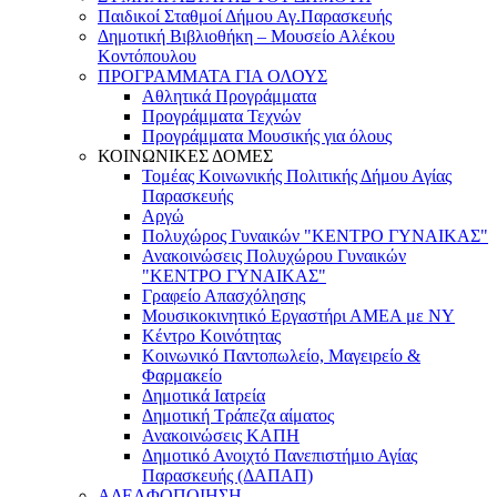
Παιδικοί Σταθμοί Δήμου Αγ.Παρασκευής
Δημοτική Βιβλιοθήκη – Μουσείο Αλέκου
Κοντόπουλου
ΠΡΟΓΡΑΜΜΑΤΑ ΓΙΑ ΟΛΟΥΣ
Αθλητικά Προγράμματα
Προγράμματα Τεχνών
Προγράμματα Μουσικής για όλους
ΚΟΙΝΩΝΙΚΕΣ ΔΟΜΕΣ
Τομέας Κοινωνικής Πολιτικής Δήμου Αγίας
Παρασκευής
Αργώ
Πολυχώρος Γυναικών "ΚΕΝΤΡΟ ΓΥΝΑΙΚΑΣ"
Ανακοινώσεις Πολυχώρου Γυναικών
"ΚΕΝΤΡΟ ΓΥΝΑΙΚΑΣ"
Γραφείο Απασχόλησης
Μουσικοκινητικό Εργαστήρι ΑΜΕΑ με ΝΥ
Κέντρο Κοινότητας
Κοινωνικό Παντοπωλείο, Μαγειρείο &
Φαρμακείο
Δημοτικά Ιατρεία
Δημοτική Τράπεζα αίματος
Ανακοινώσεις ΚΑΠΗ
Δημοτικό Ανοιχτό Πανεπιστήμιο Αγίας
Παρασκευής (ΔΑΠΑΠ)
ΑΔΕΛΦΟΠΟΙΗΣΗ