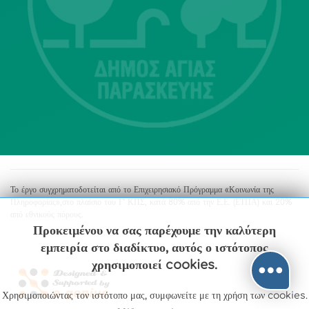
Αγία Παρασκευή
213 2004500
dimos@agiaparaskevi.gr
Το έργο συγχρηματοδοτείται από το Επιχειρησιακό Πρόγραμμα «Κοινωνία της
Πληροφορίας»,στο πλαίσιο του Γ’ ΚΠΣ, κατά 80% από την Ε.Ε. (ΕΤΠΑ) και 20%
από εθνικούς πόρους.
Προκειμένου να σας παρέχουμε την καλύτερη
εμπειρία στο διαδίκτυο, αυτός ο ιστότοπος
χρησιμοποιεί cookies.
Χρησιμοποιώντας τον ιστότοπο μας, συμφωνείτε με τη χρήση των cookies.