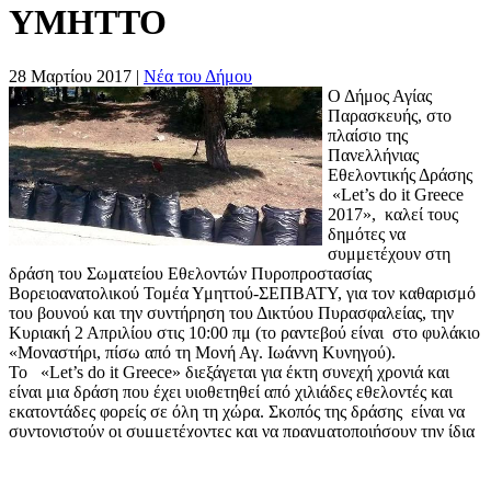
ΥΜΗΤΤΟ
28 Μαρτίου 2017
|
Νέα του Δήμου
Ο Δήμος Αγίας
Παρασκευής, στο
πλαίσιο της
Πανελλήνιας
Εθελοντικής Δράσης
«Let’s do it Greece
2017», καλεί τους
δημότες να
συμμετέχουν στη
δράση του Σωματείου Εθελοντών Πυροπροστασίας
Βορειοανατολικού Τομέα Υμηττού-ΣΕΠΒΑΤΥ, για τον καθαρισμό
του βουνού και την συντήρηση του Δικτύου Πυρασφαλείας, την
Κυριακή 2 Απριλίου στις 10:00 πμ (το ραντεβού είναι στο φυλάκιο
«Μοναστήρι, πίσω από τη Μονή Αγ. Ιωάννη Κυνηγού).
Το «Let’s do it Greece» διεξάγεται για έκτη συνεχή χρονιά και
είναι μια δράση που έχει υιοθετηθεί από χιλιάδες εθελοντές και
εκατοντάδες φορείς σε όλη τη χώρα. Σκοπός της δράσης είναι να
συντονιστούν οι συμμετέχοντες και να πραγματοποιήσουν την ίδια
μέρα σε ολόκληρη την Ελλάδα εθελοντικές περιβαλλοντικές
δράσεις καθαρισμού, εξωραϊσμού και αισθητικής αναβάθμισης.
Στη δράση του ΣΕΠΒΑΤΥ συμμετέχουν επίσης η Περιφερειακή