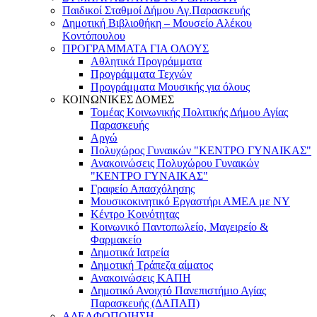
Παιδικοί Σταθμοί Δήμου Αγ.Παρασκευής
Δημοτική Βιβλιοθήκη – Μουσείο Αλέκου
Κοντόπουλου
ΠΡΟΓΡΑΜΜΑΤΑ ΓΙΑ ΟΛΟΥΣ
Αθλητικά Προγράμματα
Προγράμματα Τεχνών
Προγράμματα Μουσικής για όλους
ΚΟΙΝΩΝΙΚΕΣ ΔΟΜΕΣ
Τομέας Κοινωνικής Πολιτικής Δήμου Αγίας
Παρασκευής
Αργώ
Πολυχώρος Γυναικών "ΚΕΝΤΡΟ ΓΥΝΑΙΚΑΣ"
Ανακοινώσεις Πολυχώρου Γυναικών
"ΚΕΝΤΡΟ ΓΥΝΑΙΚΑΣ"
Γραφείο Απασχόλησης
Μουσικοκινητικό Εργαστήρι ΑΜΕΑ με ΝΥ
Κέντρο Κοινότητας
Κοινωνικό Παντοπωλείο, Μαγειρείο &
Φαρμακείο
Δημοτικά Ιατρεία
Δημοτική Τράπεζα αίματος
Ανακοινώσεις ΚΑΠΗ
Δημοτικό Ανοιχτό Πανεπιστήμιο Αγίας
Παρασκευής (ΔΑΠΑΠ)
ΑΔΕΛΦΟΠΟΙΗΣΗ