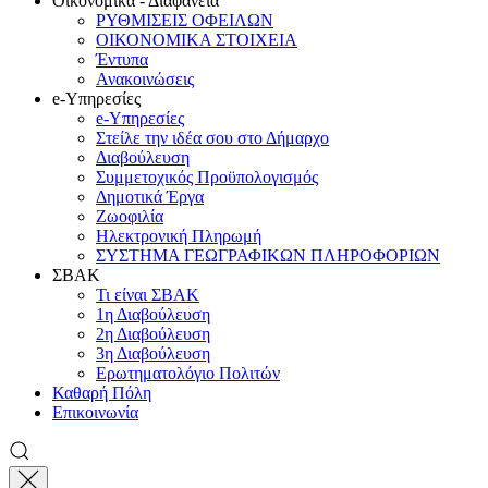
Οικονομικά - Διαφάνεια
ΡΥΘΜΙΣΕΙΣ ΟΦΕΙΛΩΝ
ΟΙΚΟΝΟΜΙΚΑ ΣΤΟΙΧΕΙΑ
Έντυπα
Ανακοινώσεις
e-Υπηρεσίες
e-Υπηρεσίες
Στείλε την ιδέα σου στο Δήμαρχο
Διαβούλευση
Συμμετοχικός Προϋπολογισμός
Δημοτικά Έργα
Ζωοφιλία
Ηλεκτρονική Πληρωμή
ΣΥΣΤΗΜΑ ΓΕΩΓΡΑΦΙΚΩΝ ΠΛΗΡΟΦΟΡΙΩΝ
ΣΒΑΚ
Τι είναι ΣΒΑΚ
1η Διαβούλευση
2η Διαβούλευση
3η Διαβούλευση
Ερωτηματολόγιο Πολιτών
Καθαρή Πόλη
Επικοινωνία