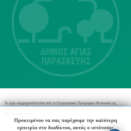
Λ. Μεσογείων 415-417 Τ.Κ.15343
Αγία Παρασκευή
213 2004500
dimos@agiaparaskevi.gr
Το έργο συγχρηματοδοτείται από το Επιχειρησιακό Πρόγραμμα «Κοινωνία της
Πληροφορίας»,στο πλαίσιο του Γ’ ΚΠΣ, κατά 80% από την Ε.Ε. (ΕΤΠΑ) και 20%
από εθνικούς πόρους.
Προκειμένου να σας παρέχουμε την καλύτερη
εμπειρία στο διαδίκτυο, αυτός ο ιστότοπος