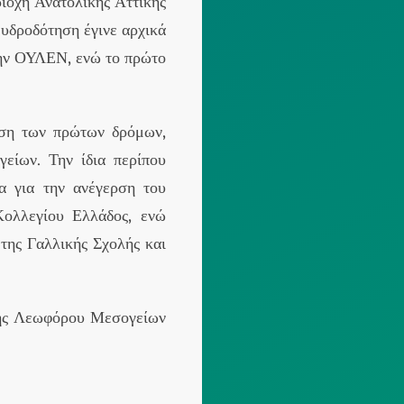
ιοχή Ανατολικής Αττικής
υδροδότηση έγινε αρχικά
την ΟΥΛΕΝ, ενώ το πρώτο
ωση των πρώτων δρόμων,
είων. Την ίδια περίπου
α για την ανέγερση του
ολλεγίου Ελλάδος, ενώ
της Γαλλικής Σχολής και
 της Λεωφόρου Μεσογείων