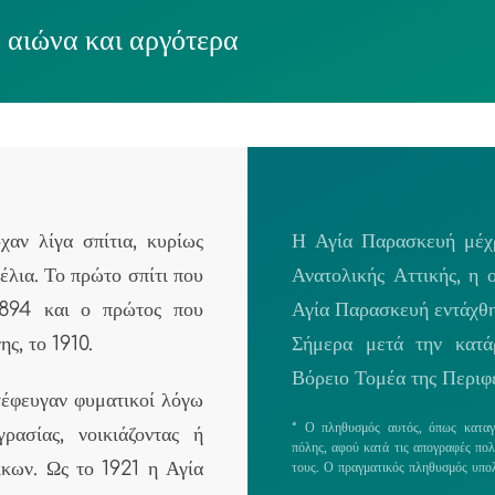
 αιώνα και αργότερα
αν λίγα σπίτια, κυρίως
Η Αγία Παρασκευή μέχρ
έλια. Το πρώτο σπίτι που
Ανατολικής Αττικής, η 
1894 και ο πρώτος που
Αγία Παρασκευή εντάχθη
ης, το 1910.
Σήμερα μετά την κατά
Βόρειο Τομέα της Περιφέ
τέφευγαν φυματικοί λόγω
* Ο πληθυσμός αυτός, όπως καταγρ
ρασίας, νοικιάζοντας ή
πόλης, αφού κατά τις απογραφές πολ
ίκων. Ως το 1921 η Αγία
τους. Ο πραγματικός πληθυσμός υπολ