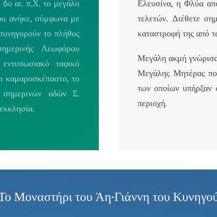
6ο αι. π.Χ. το μεγάλο
Ελευσίνα, η Φλύα απ
ου ανήκε, σύμφωνα με
τελετών. Διέθετε σημ
 συνηγορούν το πλήθος
καταστροφή της από τ
ημερινής Λεωφόρου
Μεγάλη ακμή γνώρισαν
εντυπωσιακό ταφικό
Μεγάλης Μητέρας που
αι καμαροσκέπαστο, το
των οποίων υπήρξαν 
 σημερινών οδών Σ.
περιοχή.
εκκλησία.
Το Μοναστήρι του Άη-Γιάννη του Κυνηγο